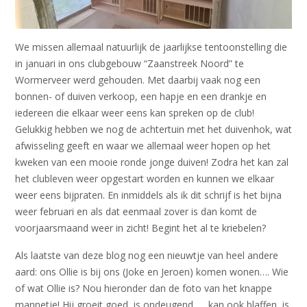
We missen allemaal natuurlijk de jaarlijkse tentoonstelling die
in januari in ons clubgebouw “Zaanstreek Noord” te
Wormerveer werd gehouden. Met daarbij vaak nog een
bonnen- of duiven verkoop, een hapje en een drankje en
iedereen die elkaar weer eens kan spreken op de club!
Gelukkig hebben we nog de achtertuin met het duivenhok, wat
afwisseling geeft en waar we allemaal weer hopen op het
kweken van een mooie ronde jonge duiven! Zodra het kan zal
het clubleven weer opgestart worden en kunnen we elkaar
weer eens bijpraten. En inmiddels als ik dit schrijf is het bijna
weer februari en als dat eenmaal zover is dan komt de
voorjaarsmaand weer in zicht! Begint het al te kriebelen?
Als laatste van deze blog nog een nieuwtje van heel andere
aard: ons Ollie is bij ons (Joke en Jeroen) komen wonen…. Wie
of wat Ollie is? Nou hieronder dan de foto van het knappe
mannetje! Hij groeit goed, is ondeugend…., kan ook blaffen, is