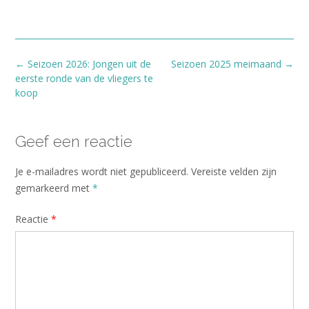
Bericht
←
Seizoen 2026: Jongen uit de
Seizoen 2025 meimaand
→
navigatie
eerste ronde van de vliegers te
koop
Geef een reactie
Je e-mailadres wordt niet gepubliceerd.
Vereiste velden zijn
gemarkeerd met
*
Reactie
*