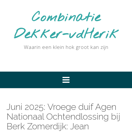
Ga
naar
Combinatie
de
inhoud
Dekker-vdHerik
Waarin een klein hok groot kan zijn
Juni 2025: Vroege duif Agen
Nationaal Ochtendlossing bij
Berk Zomerdijk: Jean