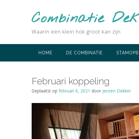
Ga
naar
Combinatie Dek
de
inhoud
Waarin een klein hok groot kan zijn
HOME
DE COMBINATIE
STAMOP
Februari koppeling
Geplaatst op
februari 6, 2021
door
Jeroen Dekker