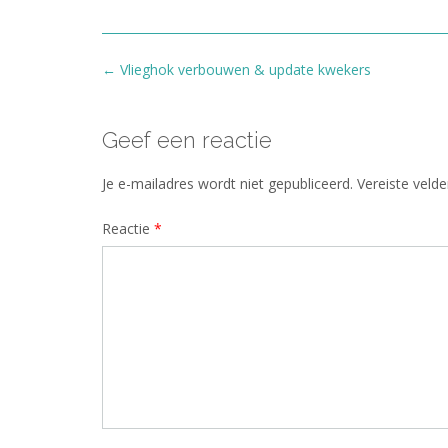
Bericht
←
Vlieghok verbouwen & update kwekers
navigatie
Geef een reactie
Je e-mailadres wordt niet gepubliceerd.
Vereiste veld
Reactie
*