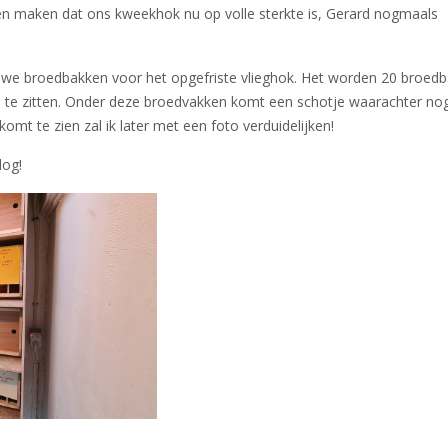
en maken dat ons kweekhok nu op volle sterkte is, Gerard nogmaals
e broedbakken voor het opgefriste vlieghok. Het worden 20 broed
en te zitten. Onder deze broedvakken komt een schotje waarachter no
komt te zien zal ik later met een foto verduidelijken!
log!