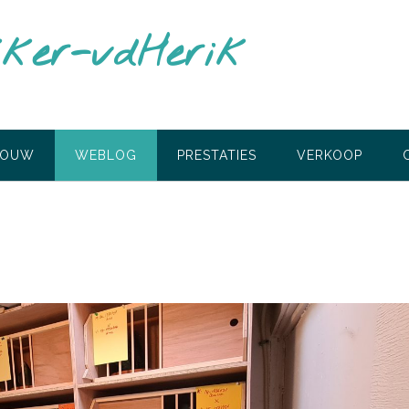
ker-vdHerik
BOUW
WEBLOG
PRESTATIES
VERKOOP